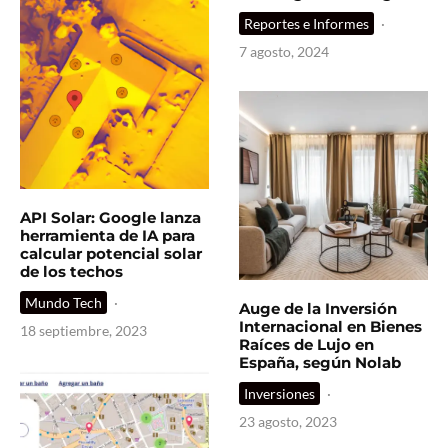
Reportes e Informes
·
7 agosto, 2024
API Solar: Google lanza
herramienta de IA para
calcular potencial solar
de los techos
Mundo Tech
·
Auge de la Inversión
Internacional en Bienes
18 septiembre, 2023
Raíces de Lujo en
España, según Nolab
Inversiones
·
23 agosto, 2023