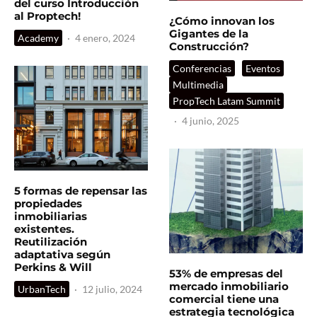
del curso Introducción
al Proptech!
¿Cómo innovan los
Gigantes de la
Academy
·
4 enero, 2024
Construcción?
Conferencias
Eventos
Multimedia
PropTech Latam Summit
·
4 junio, 2025
5 formas de repensar las
propiedades
inmobiliarias
existentes.
Reutilización
adaptativa según
Perkins & Will
53% de empresas del
mercado inmobiliario
UrbanTech
·
12 julio, 2024
comercial tiene una
estrategia tecnológica