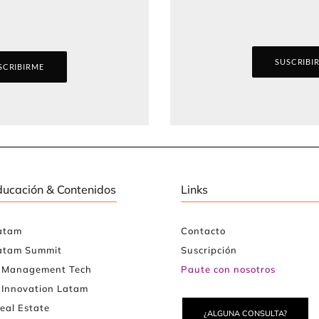
SUSCRIBI
SCRIBIRME
ducación & Contenidos
Links
atam
Contacto
atam Summit
Suscripción
e Management Tech
Paute con nosotros
 Innovation Latam
eal Estate
¿ALGUNA CONSULTA?