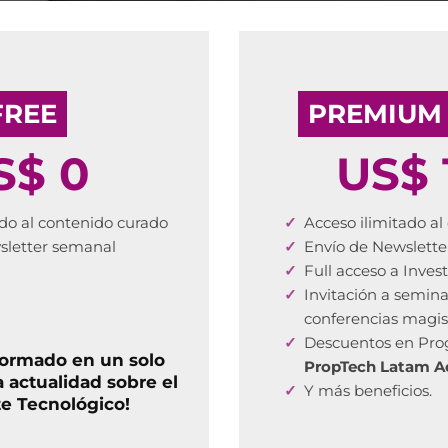
FREE
PREMIUM
S$ 0
US$ 
do al contenido curado
Acceso ilimitado a
sletter semanal
Envío de Newslett
Full acceso a Inves
Invitación a semina
conferencias magist
Descuentos en Pro
formado en un solo
PropTech Latam 
a actualidad sobre el
Y más beneficios.
te Tecnológico!