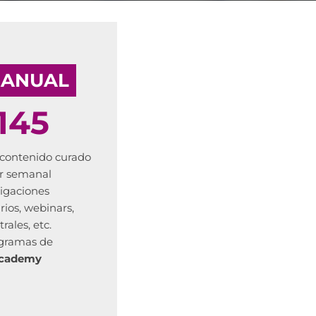
 ANUAL
145
l contenido curado
er semanal
tigaciones
rios, webinars,
rales, etc.
gramas de
Academy