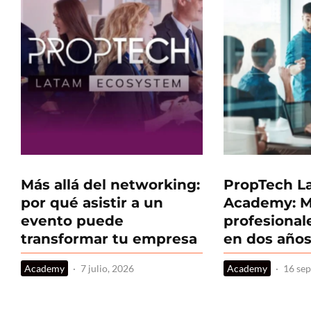
Más allá del networking:
PropTech L
por qué asistir a un
Academy: M
evento puede
profesional
transformar tu empresa
en dos año
Academy
·
7 julio, 2026
Academy
·
16 se