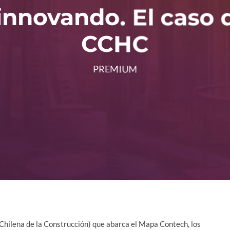
innovando. El caso 
CCHC
PREMIUM
Chilena de la Construcción) que abarca el Mapa Contech, los