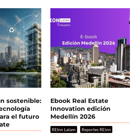
n sostenible:
Ebook Real Estate
tecnología
Innovation edición
ara el futuro
Medellín 2026
tate
REInn Latam
Reportes REinn
·