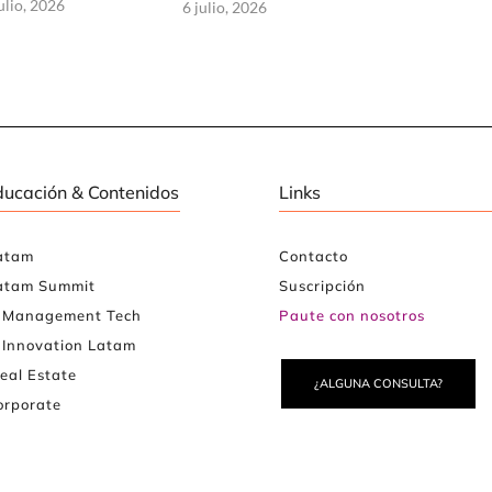
ulio, 2026
6 julio, 2026
ducación & Contenidos
Links
atam
Contacto
atam Summit
Suscripción
e Management Tech
Paute con nosotros
 Innovation Latam
eal Estate
¿ALGUNA CONSULTA?
rporate