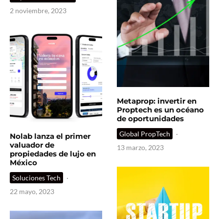
2 noviembre, 2023
Metaprop: invertir en
Proptech es un océano
de oportunidades
Global PropTech
·
Nolab lanza el primer
valuador de
13 marzo, 2023
propiedades de lujo en
México
Soluciones Tech
·
22 mayo, 2023