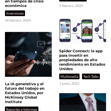
en tiempos de crisis
económica
5 febrero, 2024
Inversiones
·
26 febrero, 2024
Spider Connect: la app
para invertir en
propiedades de alto
rendimiento en Estados
Unidos
Multimedia
Tech Talks
·
7 junio, 2023
La IA generativa y el
futuro del trabajo en
Estados Unidos, por
McKinsey Global
Institute
Reportes e Informes
·