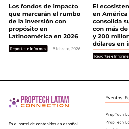
Los fondos de impacto
El ecosiste
que marcarán el rumbo
en América 
de la inversión con
consolida 
propósito en
con más de 
Latinoamérica en 2026
y 200 millo
dólares en 
Reportes e Informes
·
9 febrero, 2026
Reportes e Informe
Eventos, E
PropTech L
PropTech L
Es el portal de contenidos en español