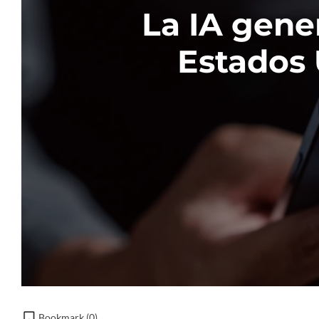
La IA gener
Estados 
Bookmark (
0
)