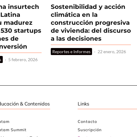
ma insurtech
Sostenibilidad y acción
Latina
climática en la
su madurez
construcción progresiva
530 startups
de vivienda: del discurso
nes de
a las decisiones
inversión
Reportes e Informes
·
22 enero, 2026
s
·
5 febrero, 2026
ducación & Contenidos
Links
atam
Contacto
atam Summit
Suscripción