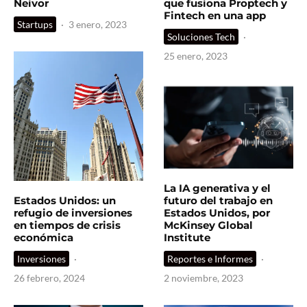
Neivor
que fusiona Proptech y
Fintech en una app
Startups
·
3 enero, 2023
Soluciones Tech
·
25 enero, 2023
La IA generativa y el
Estados Unidos: un
futuro del trabajo en
refugio de inversiones
Estados Unidos, por
en tiempos de crisis
McKinsey Global
económica
Institute
Inversiones
·
Reportes e Informes
·
26 febrero, 2024
2 noviembre, 2023