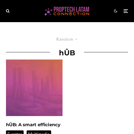
Random
hÛB
hÛB: A smart efficiency
Eventos
Multimedia