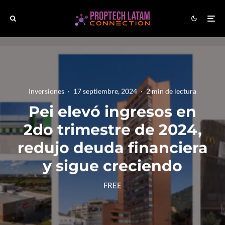
Inversiones
·
17 septiembre, 2024
·
2 min de lectura
Pei elevó ingresos en
2do trimestre de 2024,
redujo deuda financiera
y sigue creciendo
FREE