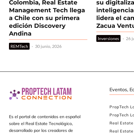
Colombia, Real Estate
su digitaliz
Management Tech llega
inteligencia 
a Chile con su primera
lidera el c
edición Discovery
Zacua Vent
Andina
Inversiones
·
26 j
REMTech
·
30 junio, 2026
Eventos, E
PropTech L
PropTech L
Es el portal de contenidos en español
Real Estat
sobre el Real Estate Tecnológico,
desarrollado por los creadores de
Real Estate