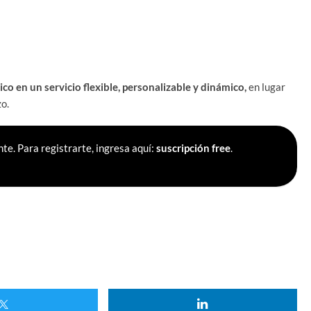
sico en un servicio flexible, personalizable y dinámico,
en lugar
zo.
te. Para registrarte, ingresa aquí:
suscripción free
.