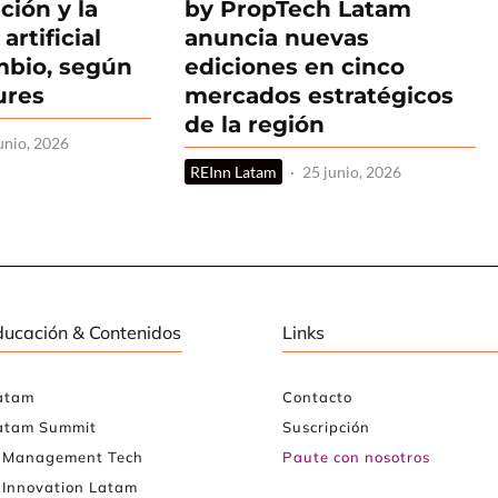
ación y la
by PropTech Latam
artificial
anuncia nuevas
ambio, según
ediciones en cinco
ures
mercados estratégicos
de la región
unio, 2026
REInn Latam
·
25 junio, 2026
ducación & Contenidos
Links
atam
Contacto
atam Summit
Suscripción
e Management Tech
Paute con nosotros
 Innovation Latam