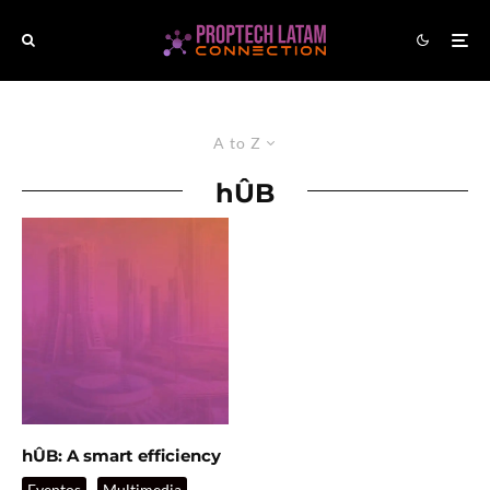
A to Z
hÛB
hÛB: A smart efficiency
Eventos
Multimedia