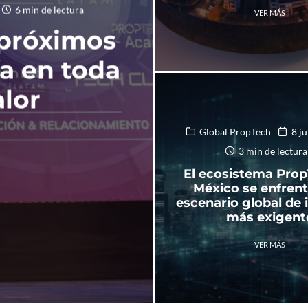
6 min de lectura
VER MÁS
 próximos
ía en toda
alor
Global PropTech
8 j
3 min de lectura
El ecosistema Prop
México se enfrent
escenario global de 
más exigent
VER MÁS