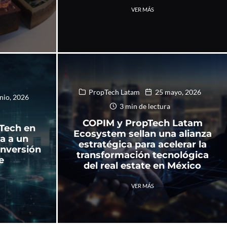
VER MÁS
PropTech Latam
25 mayo, 2026
unio, 2026
3 min de lectura
COPIM y PropTech Latam
Tech en
Ecosystem sellan una alianza
a a un
estratégica para acelerar la
inversión
transformación tecnológica
e
del real estate en México
VER MÁS