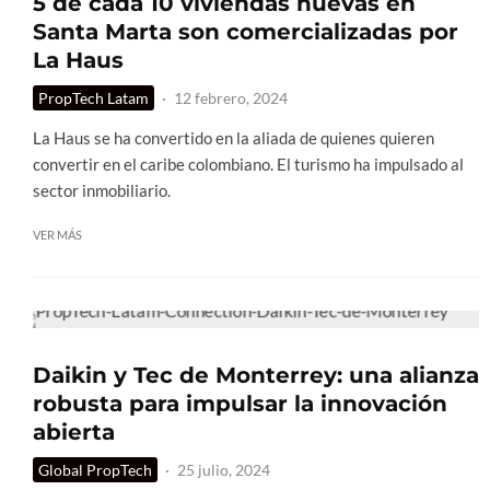
5 de cada 10 viviendas nuevas en
Santa Marta son comercializadas por
La Haus
PropTech Latam
·
12 febrero, 2024
La Haus se ha convertido en la aliada de quienes quieren
convertir en el caribe colombiano. El turismo ha impulsado al
sector inmobiliario.
VER MÁS
Daikin y Tec de Monterrey: una alianza
robusta para impulsar la innovación
abierta
Global PropTech
·
25 julio, 2024