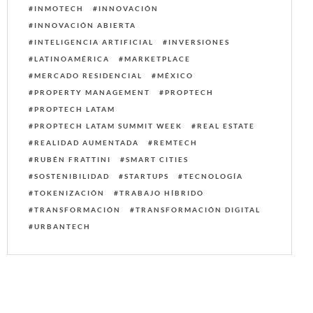
INMOTECH
INNOVACIÓN
INNOVACIÓN ABIERTA
INTELIGENCIA ARTIFICIAL
INVERSIONES
LATINOAMÉRICA
MARKETPLACE
MERCADO RESIDENCIAL
MÉXICO
PROPERTY MANAGEMENT
PROPTECH
PROPTECH LATAM
PROPTECH LATAM SUMMIT WEEK
REAL ESTATE
REALIDAD AUMENTADA
REMTECH
RUBÉN FRATTINI
SMART CITIES
SOSTENIBILIDAD
STARTUPS
TECNOLOGÍA
TOKENIZACIÓN
TRABAJO HÍBRIDO
TRANSFORMACIÓN
TRANSFORMACIÓN DIGITAL
URBANTECH