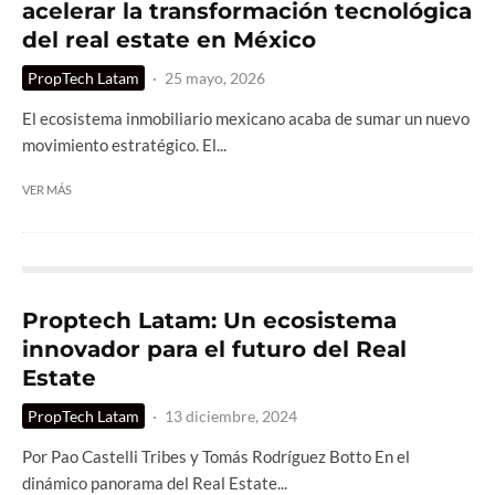
acelerar la transformación tecnológica
del real estate en México
PropTech Latam
·
25 mayo, 2026
El ecosistema inmobiliario mexicano acaba de sumar un nuevo
movimiento estratégico. El...
VER MÁS
Proptech Latam: Un ecosistema
innovador para el futuro del Real
Estate
PropTech Latam
·
13 diciembre, 2024
Por Pao Castelli Tribes y Tomás Rodríguez Botto En el
dinámico panorama del Real Estate...