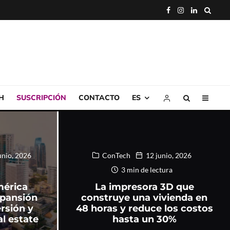
H
SUSCRIPCIÓN
CONTACTO
ES
unio, 2026
ConTech
12 junio, 2026
3 min de lectura
mérica
La impresora 3D que
xpansión
construye una vivienda en
rsión y
48 horas y reduce los costos
al estate
hasta un 30%