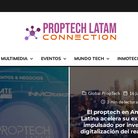
MULTIMEDIA
EVENTOS
MUNDO TECH
INMOTEC
Global PropTech
16 j
3 min de lectura
El proptech en A
Latina acelera su e
impulsado por inve
digitalización del re