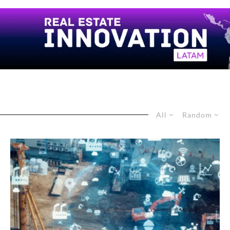
All
Random