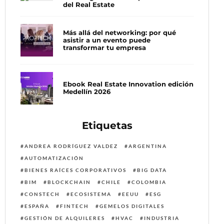
del Real Estate
Más allá del networking: por qué
asistir a un evento puede
transformar tu empresa
Ebook Real Estate Innovation edición
Medellín 2026
Etiquetas
ANDREA RODRÍGUEZ VALDEZ
ARGENTINA
AUTOMATIZACIÓN
BIENES RAÍCES CORPORATIVOS
BIG DATA
BIM
BLOCKCHAIN
CHILE
COLOMBIA
CONSTECH
ECOSISTEMA
EEUU
ESG
ESPAÑA
FINTECH
GEMELOS DIGITALES
GESTIÓN DE ALQUILERES
HVAC
INDUSTRIA