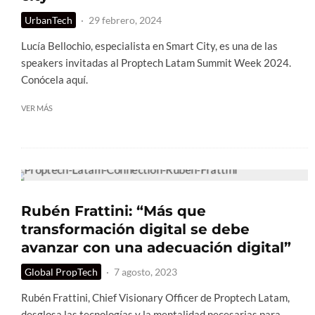
UrbanTech
·
29 febrero, 2024
Lucía Bellochio, especialista en Smart City, es una de las
speakers invitadas al Proptech Latam Summit Week 2024.
Conócela aquí.
VER MÁS
Rubén Frattini: “Más que
transformación digital se debe
avanzar con una adecuación digital”
Global PropTech
·
7 agosto, 2023
Rubén Frattini, Chief Visionary Officer de Proptech Latam,
desglosa las tecnologías y la mentalidad necesarias para