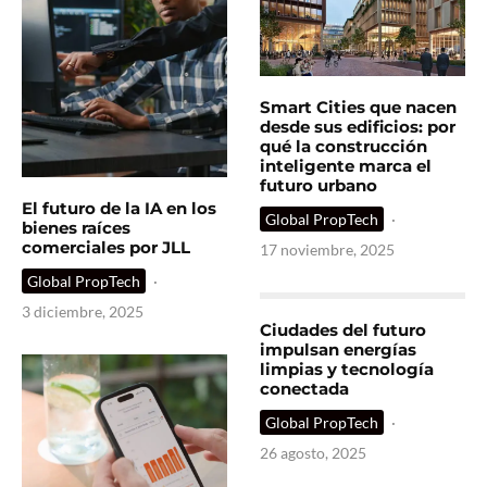
Smart Cities que nacen
desde sus edificios: por
qué la construcción
inteligente marca el
futuro urbano
El futuro de la IA en los
Global PropTech
·
bienes raíces
comerciales por JLL
17 noviembre, 2025
Global PropTech
·
3 diciembre, 2025
Ciudades del futuro
impulsan energías
limpias y tecnología
conectada
Global PropTech
·
26 agosto, 2025