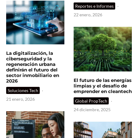
Reportes e Informes
·
22 enero, 2026
La digitalización, la
ciberseguridad y la
regeneración urbana
definirán el futuro del
sector inmobiliario en
El futuro de las energías
2026
limpias y el desafío de
Soluciones Tech
·
emprender en cleantech
21 enero, 2026
Global PropTech
·
24 diciembre, 2025