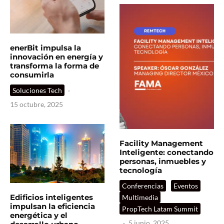
enerBit impulsa la
innovación en energía y
transforma la forma de
consumirla
Soluciones Tech
·
15 octubre, 2025
Facility Management
Inteligente: conectando
personas, inmuebles y
tecnología
Conferencias
Eventos
Edificios inteligentes
Multimedia
impulsan la eficiencia
PropTech Latam Summit
energética y el
·
5 junio, 2025