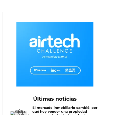
Últimas noticias
El mercado inmobiliario cambió: por
qué hoy vender una propiedad