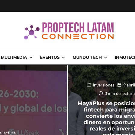
MULTIMEDIA
EVENTOS
MUNDO TECH
INMOTEC
Inversiones
9 abri
3 min de lectura
MayaPlus se posici
fintech para migr
convierte los env
dinero en oportun
reales de invers
e lectura
patrimonio