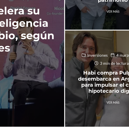
elera su
VER MÁS
teligencia
mbio, según
es
Inversiones
4 marz
3 min de lectura
Habi compra Pul
desembarca en Ar
para impulsar el c
hipotecario dig
VER MÁS