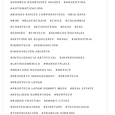
ANDREA RODRÍGUEZ VALDEZ
ARGENTINA
AUTOMATIZACIÓN
BIENES RAÍCES CORPORATIVOS
BIG DATA
BIM
BLOCKCHAIN
CHILE
COLOMBIA
CONSTECH
ECOSISTEMA
EEUU
ESG
ESPAÑA
FINTECH
GEMELOS DIGITALES
GESTIÓN DE ALQUILERES
HVAC
INDUSTRIA
INMOTECH
INNOVACIÓN
INNOVACIÓN ABIERTA
INTELIGENCIA ARTIFICIAL
INVERSIONES
LATINOAMÉRICA
MARKETPLACE
MERCADO RESIDENCIAL
MÉXICO
PROPERTY MANAGEMENT
PROPTECH
PROPTECH LATAM
PROPTECH LATAM SUMMIT WEEK
REAL ESTATE
REALIDAD AUMENTADA
REMTECH
RUBÉN FRATTINI
SMART CITIES
SOSTENIBILIDAD
STARTUPS
TECNOLOGÍA
TOKENIZACIÓN
TRABAJO HÍBRIDO