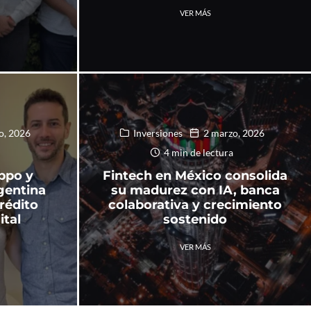
VER MÁS
o, 2026
Inversiones
2 marzo, 2026
4 min de lectura
ppo y
Fintech en México consolida
gentina
su madurez con IA, banca
rédito
colaborativa y crecimiento
ital
sostenido
VER MÁS