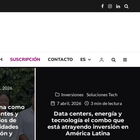
H
SUSCRIPCIÓN
CONTACTO
ES
l, 2026
Inversiones
Soluciones Tech
7 abril, 2026
3 min de lectura
ona como
antes y
Data centers, energía y
íos de
tecnología el combo que
idades
está atrayendo inversión en
ión y
América Latina