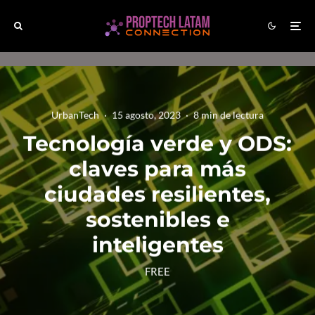
UrbanTech
·
15 agosto, 2023
·
8 min de lectura
Tecnología verde y ODS:
claves para más
ciudades resilientes,
sostenibles e
inteligentes
FREE