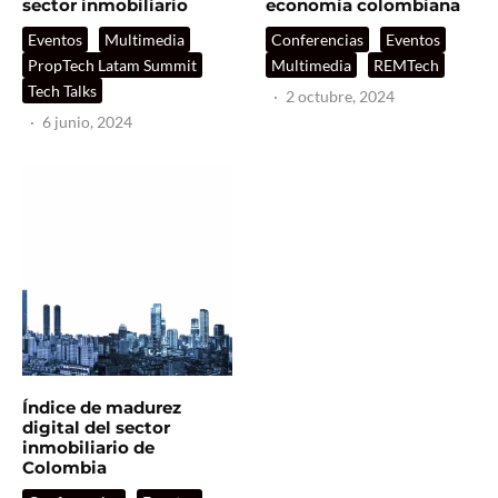
sector inmobiliario
economía colombiana
Eventos
Multimedia
Conferencias
Eventos
PropTech Latam Summit
Multimedia
REMTech
Tech Talks
·
2 octubre, 2024
·
6 junio, 2024
Índice de madurez
digital del sector
inmobiliario de
Colombia