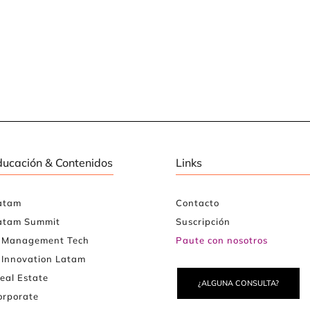
ducación & Contenidos
Links
atam
Contacto
atam Summit
Suscripción
e Management Tech
Paute con nosotros
 Innovation Latam
eal Estate
¿ALGUNA CONSULTA?
rporate