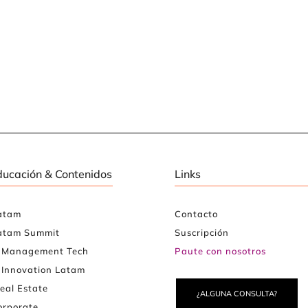
ducación & Contenidos
Links
atam
Contacto
atam Summit
Suscripción
e Management Tech
Paute con nosotros
 Innovation Latam
eal Estate
¿ALGUNA CONSULTA?
rporate