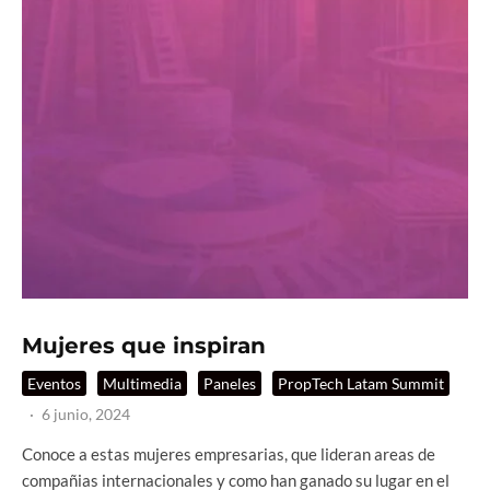
Mujeres que inspiran
Eventos
Multimedia
Paneles
PropTech Latam Summit
·
6 junio, 2024
Conoce a estas mujeres empresarias, que lideran areas de
compañias internacionales y como han ganado su lugar en el