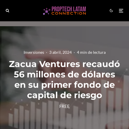
Inversiones
·
3 abril, 2024
·
4 min de lectura
Zacua Ventures recaudó
56 millones de dólares
en su primer fondo de
capital de riesgo
FREE