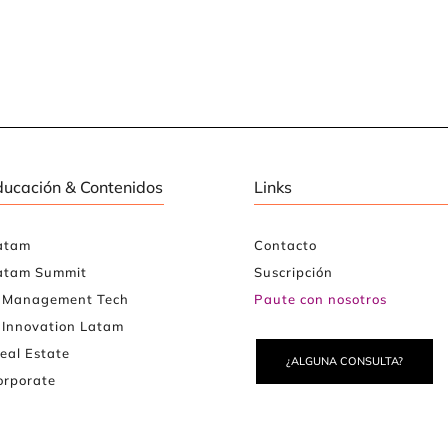
ducación & Contenidos
Links
atam
Contacto
atam Summit
Suscripción
e Management Tech
Paute con nosotros
 Innovation Latam
eal Estate
¿ALGUNA CONSULTA?
rporate