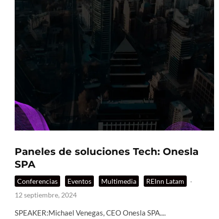
Paneles de soluciones Tech: Onesla
SPA
Conferencias
Eventos
Multimedia
REInn Latam
·
12 septiembre, 2024
SPEAKER:Michael Venegas, CEO Onesla SPA....