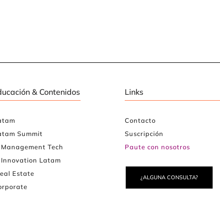
ducación & Contenidos
Links
atam
Contacto
atam Summit
Suscripción
e Management Tech
Paute con nosotros
 Innovation Latam
eal Estate
¿ALGUNA CONSULTA?
rporate