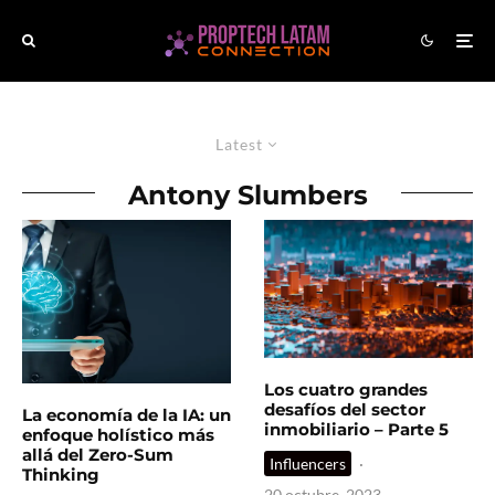
Latest
Antony Slumbers
Los cuatro grandes
desafíos del sector
La economía de la IA: un
inmobiliario – Parte 5
enfoque holístico más
allá del Zero-Sum
Influencers
·
Thinking
20 octubre, 2023