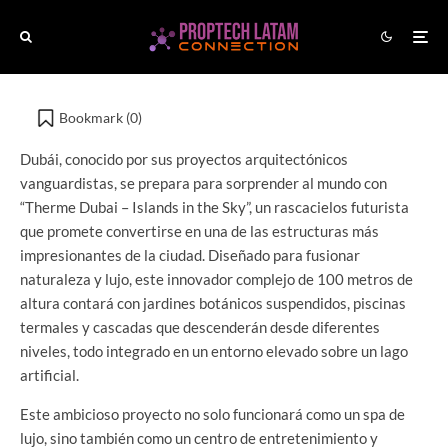
El rascacielos futurista
con cascadas y jardines
flotantes que
Bookmark (
0
)
transformará Dubái
Dubái, conocido por sus proyectos arquitectónicos
vanguardistas, se prepara para sorprender al mundo con
“Therme Dubai – Islands in the Sky”, un rascacielos futurista
que promete convertirse en una de las estructuras más
impresionantes de la ciudad. Diseñado para fusionar
naturaleza y lujo, este innovador complejo de 100 metros de
altura contará con jardines botánicos suspendidos, piscinas
termales y cascadas que descenderán desde diferentes
niveles, todo integrado en un entorno elevado sobre un lago
artificial.
Este ambicioso proyecto no solo funcionará como un spa de
lujo, sino también como un centro de entretenimiento y