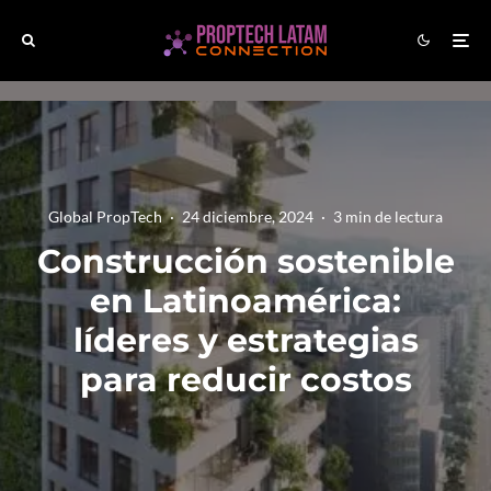
Global PropTech
·
24 diciembre, 2024
·
3 min de lectura
Construcción sostenible
en Latinoamérica:
líderes y estrategias
para reducir costos