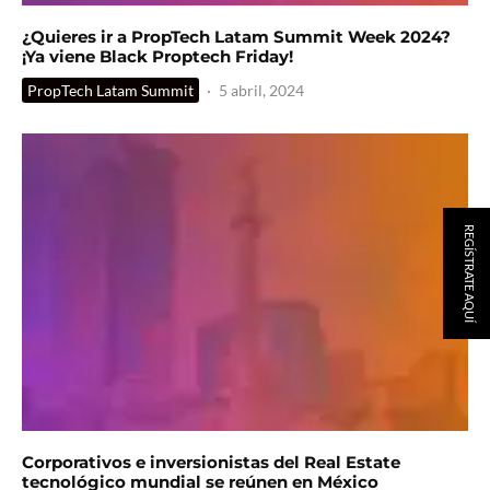
¿Quieres ir a PropTech Latam Summit Week 2024?
¡Ya viene Black Proptech Friday!
PropTech Latam Summit
·
5 abril, 2024
REGÍSTRATE AQUÍ
Corporativos e inversionistas del Real Estate
tecnológico mundial se reúnen en México