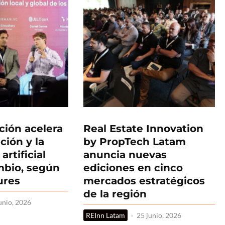
ción acelera
Real Estate Innovation
ación y la
by PropTech Latam
artificial
anuncia nuevas
ambio, según
ediciones en cinco
ures
mercados estratégicos
de la región
unio, 2026
REInn Latam
·
25 junio, 2026