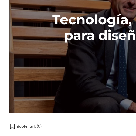
Tecnología, 
para diseñ
Bookmark (
0
)