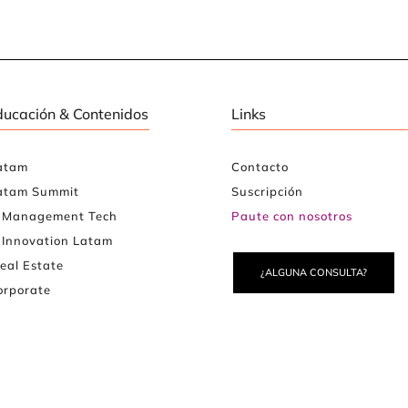
ducación & Contenidos
Links
atam
Contacto
atam Summit
Suscripción
e Management Tech
Paute con nosotros
 Innovation Latam
eal Estate
¿ALGUNA CONSULTA?
rporate