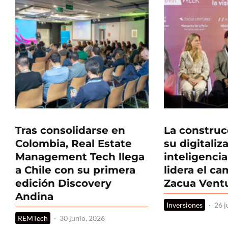
Tras consolidarse en
La construc
Colombia, Real Estate
su digitaliz
Management Tech llega
inteligencia 
a Chile con su primera
lidera el c
edición Discovery
Zacua Vent
Andina
Inversiones
·
26 j
REMTech
·
30 junio, 2026