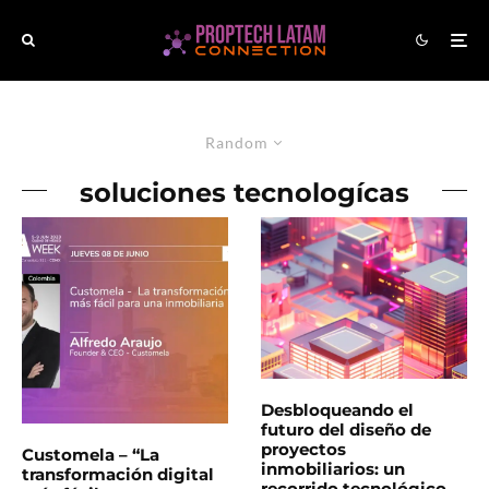
Random
soluciones tecnologícas
Desbloqueando el
futuro del diseño de
proyectos
Customela – “La
inmobiliarios: un
transformación digital
recorrido tecnológico