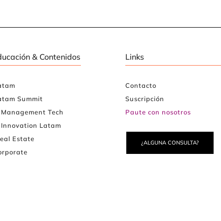
ducación & Contenidos
Links
atam
Contacto
atam Summit
Suscripción
e Management Tech
Paute con nosotros
 Innovation Latam
eal Estate
¿ALGUNA CONSULTA?
rporate