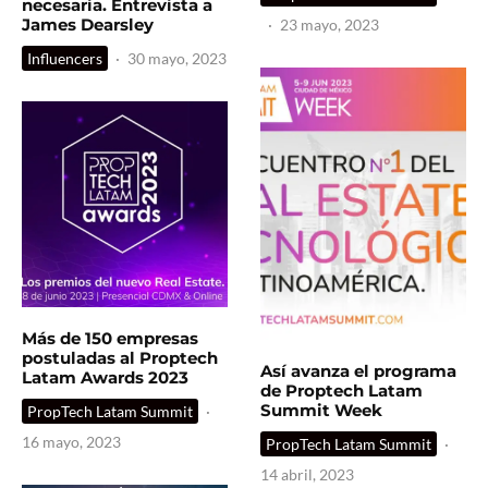
necesaria. Entrevista a
James Dearsley
·
23 mayo, 2023
Influencers
·
30 mayo, 2023
Más de 150 empresas
postuladas al Proptech
Así avanza el programa
Latam Awards 2023
de Proptech Latam
Summit Week
PropTech Latam Summit
·
16 mayo, 2023
PropTech Latam Summit
·
14 abril, 2023