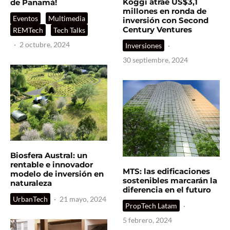
Koggi atrae US$3,1
de Panamá!
millones en ronda de
Eventos
Multimedia
inversión con Second
Century Ventures
REMTech
Tech Talks
·
2 octubre, 2024
Inversiones
·
30 septiembre, 2024
Biosfera Austral: un
rentable e innovador
MTS: las edificaciones
modelo de inversión en
sostenibles marcarán la
naturaleza
diferencia en el futuro
UrbanTech
·
21 mayo, 2024
PropTech Latam
·
5 febrero, 2024