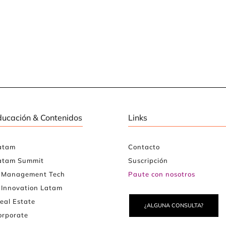
ducación & Contenidos
Links
atam
Contacto
atam Summit
Suscripción
e Management Tech
Paute con nosotros
 Innovation Latam
eal Estate
¿ALGUNA CONSULTA?
rporate