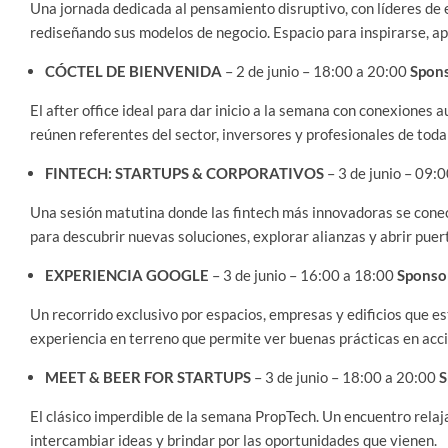
Una jornada dedicada al pensamiento disruptivo, con líderes d
rediseñando sus modelos de negocio. Espacio para inspirarse, ap
CÓCTEL DE BIENVENIDA
– 2 de junio – 18:00 a 20:00
Spons
El after office ideal para dar inicio a la semana con conexiones
reúnen referentes del sector, inversores y profesionales de toda 
FINTECH: STARTUPS & CORPORATIVOS
– 3 de junio – 09:
Una sesión matutina donde las fintech más innovadoras se conec
para descubrir nuevas soluciones, explorar alianzas y abrir puer
EXPERIENCIA GOOGLE
– 3 de junio – 16:00 a 18:00
Sponso
Un recorrido exclusivo por espacios, empresas y edificios que e
experiencia en terreno que permite ver buenas prácticas en acc
MEET & BEER FOR STARTUPS
– 3 de junio – 18:00 a 20:00
S
El clásico imperdible de la semana PropTech. Un encuentro relaja
intercambiar ideas y brindar por las oportunidades que vienen.