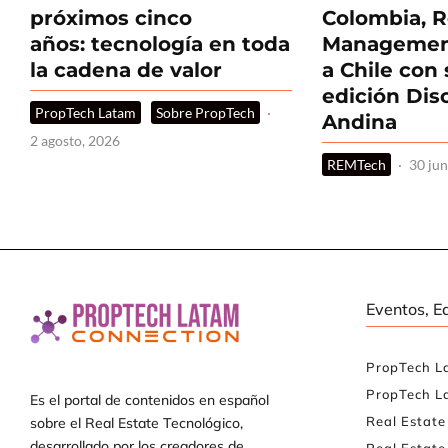
próximos cinco
Colombia, R
años: tecnología en toda
Management
la cadena de valor
a Chile con
edición Dis
PropTech Latam
Sobre PropTech
·
Andina
2 agosto, 2026
REMTech
·
30 jun
Eventos, E
PropTech L
PropTech L
Es el portal de contenidos en español
Real Estat
sobre el Real Estate Tecnológico,
desarrollado por los creadores de
Real Estate