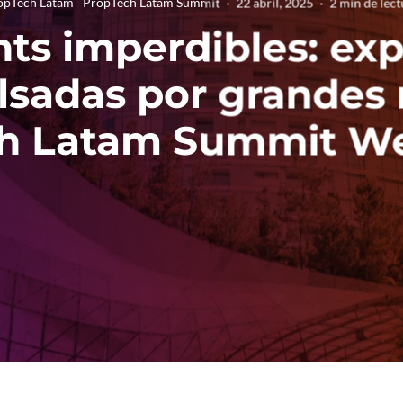
opTech Latam
PropTech Latam Summit
·
22 abril, 2025
·
2 min de lect
nts imperdibles: exp
lsadas por grandes 
h Latam Summit W