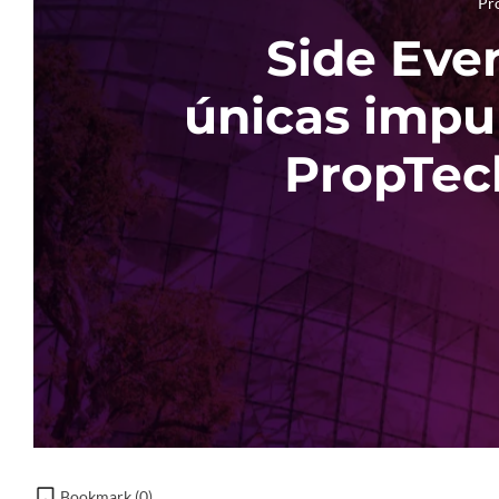
Pr
Side Eve
únicas impu
PropTec
Bookmark (
0
)