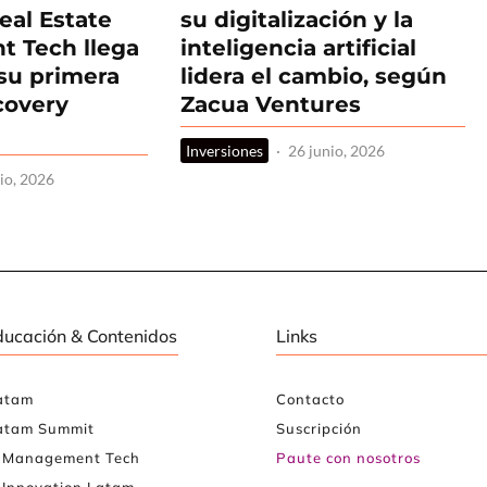
eal Estate
su digitalización y la
 Tech llega
inteligencia artificial
 su primera
lidera el cambio, según
covery
Zacua Ventures
Inversiones
·
26 junio, 2026
io, 2026
ducación & Contenidos
Links
atam
Contacto
atam Summit
Suscripción
e Management Tech
Paute con nosotros
 Innovation Latam