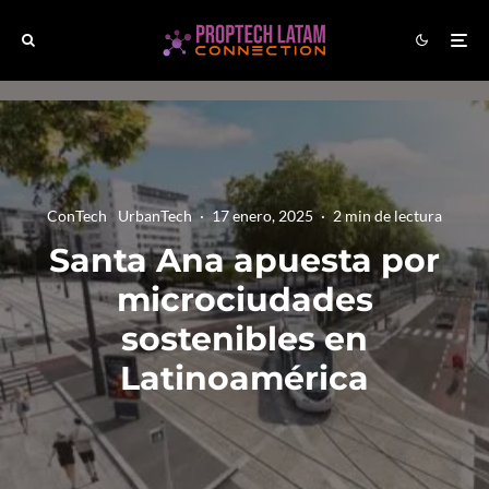
ConTech
UrbanTech
·
17 enero, 2025
·
2 min de lectura
Santa Ana apuesta por
microciudades
sostenibles en
Latinoamérica