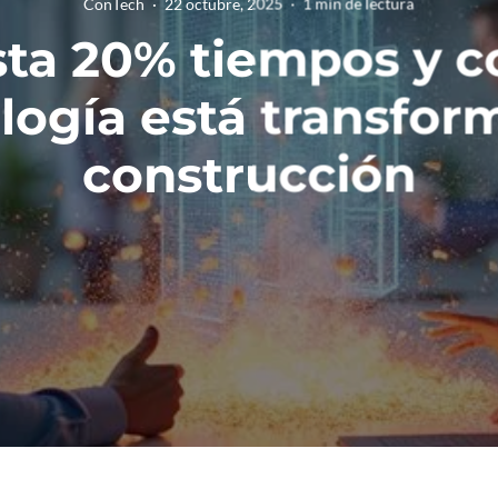
ConTech
·
22 octubre, 2025
·
1 min de lectura
sta 20% tiempos y c
ología está transfor
construcción