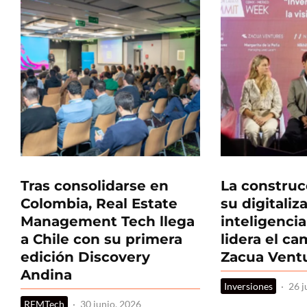
Tras consolidarse en
La construc
Colombia, Real Estate
su digitaliz
Management Tech llega
inteligencia 
a Chile con su primera
lidera el c
edición Discovery
Zacua Vent
Andina
Inversiones
·
26 j
REMTech
·
30 junio, 2026