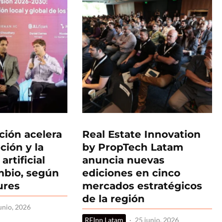
ción acelera
Real Estate Innovation
ación y la
by PropTech Latam
artificial
anuncia nuevas
ambio, según
ediciones en cinco
ures
mercados estratégicos
de la región
unio, 2026
REInn Latam
·
25 junio, 2026