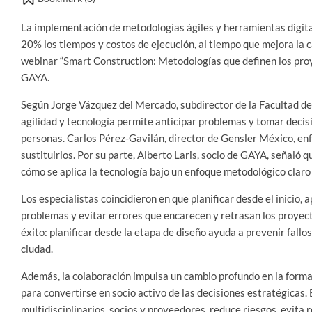
La implementación de metodologías ágiles y herramientas digital
20% los tiempos y costos de ejecución, al tiempo que mejora la c
webinar “Smart Construction: Metodologías que definen los proye
GAYA.
Según Jorge Vázquez del Mercado, subdirector de la Facultad de
agilidad y tecnología permite anticipar problemas y tomar deci
personas. Carlos Pérez-Gavilán, director de Gensler México, enf
sustituirlos. Por su parte, Alberto Laris, socio de GAYA, señaló q
cómo se aplica la tecnología bajo un enfoque metodológico claro 
Los especialistas coincidieron en que planificar desde el inicio,
problemas y evitar errores que encarecen y retrasan los proyecto
éxito: planificar desde la etapa de diseño ayuda a prevenir fallo
ciudad.
Además, la colaboración impulsa un cambio profundo en la forma 
para convertirse en socio activo de las decisiones estratégicas. 
multidisciplinarios, socios y proveedores, reduce riesgos, evita re