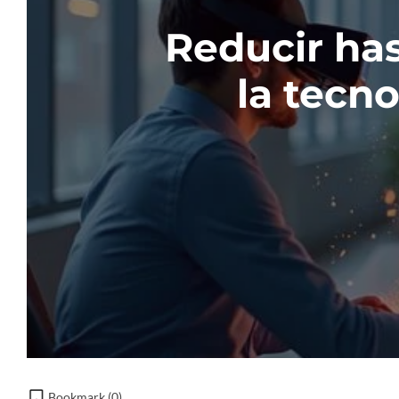
Reducir ha
la tecn
Bookmark (
0
)