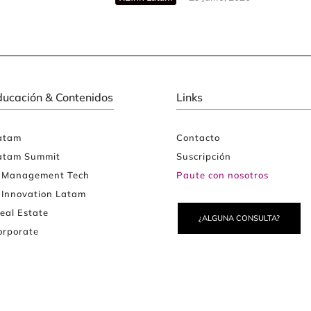
ducación & Contenidos
Links
atam
Contacto
atam Summit
Suscripción
e Management Tech
Paute con nosotros
 Innovation Latam
eal Estate
¿ALGUNA CONSULTA?
rporate