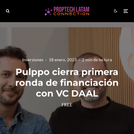
Inversiones
·
18 enero, 2023
·
2 min de lectura
Pulppo cierra primera
ronda de financiación
con VC DAAL
FREE