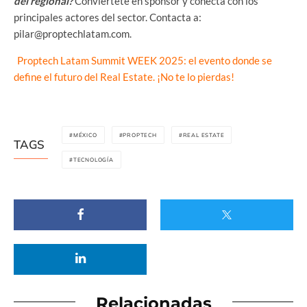
del regional?
Conviértete en sponsor y conecta con los
principales actores del sector. Contacta a:
pilar@proptechlatam.com.
Proptech Latam Summit WEEK 2025: el evento donde se
define el futuro del Real Estate. ¡No te lo pierdas!
MÉXICO
PROPTECH
REAL ESTATE
TAGS
TECNOLOGÍA
Relacionadas