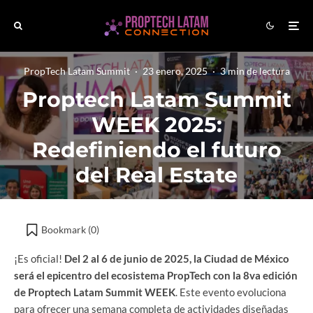
PropTech Latam Summit
·
23 enero, 2025
·
3 min de lectura
Proptech Latam Summit
WEEK 2025:
Redefiniendo el futuro
del Real Estate
Bookmark (
0
)
¡Es oficial!
Del 2 al 6 de junio de 2025, la Ciudad de México
será el epicentro del ecosistema PropTech con la 8va edición
de Proptech Latam Summit WEEK
. Este evento evoluciona
para ofrecer una semana completa de actividades diseñadas