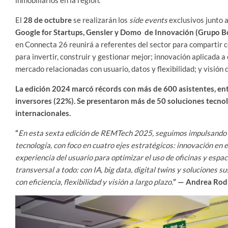
inmobiliarios en la región.
El
28 de octubre
se realizarán los
side events
exclusivos junto 
Google for Startups, Gensler y Domo de Innovación (Grupo Bo
en Connecta 26 reunirá a referentes del sector para compartir 
para invertir, construir y gestionar mejor; innovación aplicada 
mercado relacionadas con usuario, datos y flexibilidad; y visión
La edición 2024 marcó récords con más de 600 asistentes, ent
inversores (22%). Se presentaron más de 50 soluciones tecnol
internacionales.
“
En esta sexta edición de REMTech 2025, seguimos impulsando la
tecnología, con foco en cuatro ejes estratégicos: innovación en e
experiencia del usuario para optimizar el uso de oficinas y espac
transversal a todo: con IA, big data, digital twins y soluciones s
con eficiencia, flexibilidad y visión a largo plazo.
” — Andrea Rodr