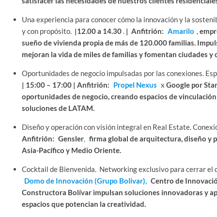
satisfacer las necesidades de nuestros clientes residenciales
Una experiencia para conocer cómo la innovación y la sosteni
y con propósito.
|12.00 a 14.30
.
| Anfitrión:
Amarilo
,
empre
sueño de vivienda propia de más de 120.000 familias. Impul
mejoran la vida de miles de familias y fomentan ciudades y
Oportunidades de negocio impulsadas por las conexiones. Espa
| 15:00 – 17:00 | Anfitrión:
Propel Nexus
x
Google por Sta
oportunidades de negocio, creando espacios de vinculación
soluciones de LATAM.
Diseño y operación con visión integral en Real Estate. Conexi
Anfitrión:
Gensler
,
firma global de arquitectura, diseño y 
Asia-Pacífico y Medio Oriente.
Cocktail de Bienvenida. Networking exclusivo para cerrar el d
Domo de Innovación (Grupo Bolivar)
,
Centro de Innovació
Constructora Bolívar impulsan soluciones innovadoras y 
espacios que potencian la creatividad.