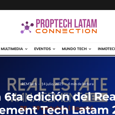
MULTIMEDIA
EVENTOS
MUNDO TECH
INMOTEC
REMTech
·
14 julio, 2025
·
4 min de lectura
a 6ta edición del Rea
ment Tech Latam 2