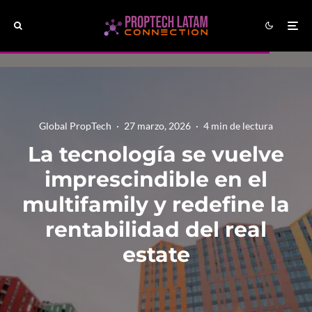
Global PropTech
·
27 marzo, 2026
·
4 min de lectura
La tecnología se vuelve
imprescindible en el
multifamily y redefine la
rentabilidad del real
estate