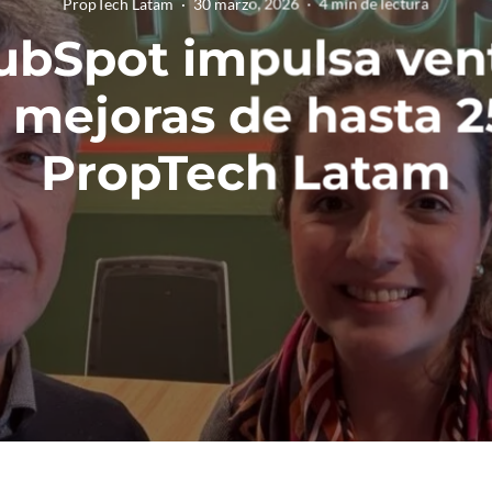
PropTech Latam
·
30 marzo, 2026
·
4 min de lectura
ubSpot impulsa ven
 mejoras de hasta 2
PropTech Latam