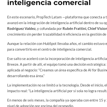
inteligencia comercial
En este escenario, PropTech Latam —plataforma que conecta a t
avanzó en la integración de inteligencia artificial dentro de su 
Rodriguez Valdez,
y cofundada por
Rubén Frattini, Chief Visio
crecimiento sin perder trazabilidad ni eficiencia en la gestión de
Aunque la relación con HubSpot llevaba años, el cambio estuvo e
para convertirlo en el centro de inteligencia comercial.
Ese salto se aceleró con la incorporación de inteligencia artific
Breeze. A partir de allí, el equipo tomó una decisión estratégica: 
aplicada al negocio: “Creamos un área específica de AI for Busine
desarrollando esa área.”
La implementación no se limitó a la tecnología. Desde el inicio, 
impacto real: “La inteligencia artificial por sí sola no logra res
En menos de seis meses, la compañía ya operaba con entre 15 y 2
nivel de adopción por encima del promedio.