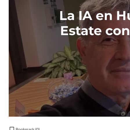
La IA en H
Estate con
Bookmark (
0
)