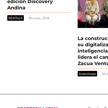
edición Discovery
Andina
REMTech
·
30 junio, 2026
La construc
su digitaliz
inteligencia 
lidera el c
Zacua Vent
Inversiones
·
26 j