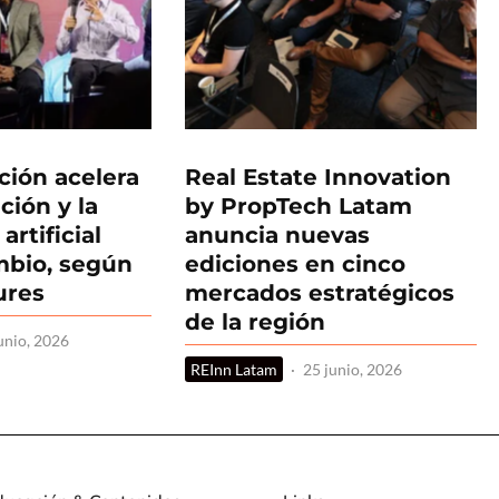
ción acelera
Real Estate Innovation
ación y la
by PropTech Latam
artificial
anuncia nuevas
ambio, según
ediciones en cinco
ures
mercados estratégicos
de la región
unio, 2026
REInn Latam
·
25 junio, 2026