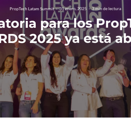
PropTech Latam Summit
·
31 enero, 2025
·
3 min de lectura
atoria para los Pro
DS 2025 ya está abi