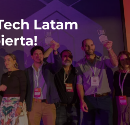
pTech Latam
erta!