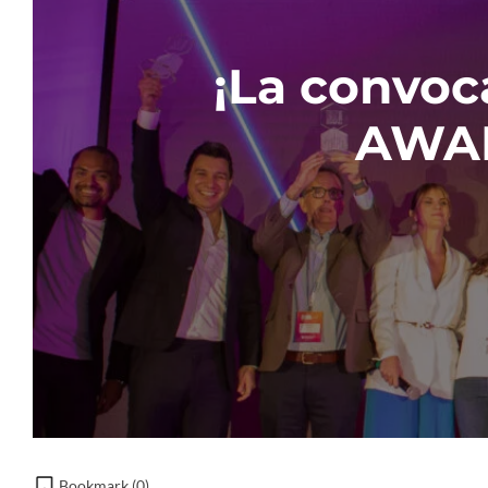
¡La convoc
AWAR
Bookmark (
0
)