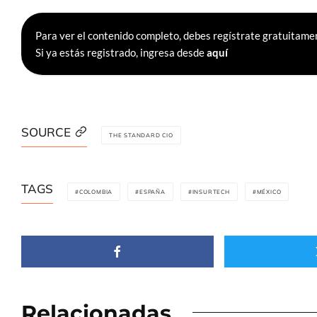
Para ver el contenido completo, debes regístrate gratuitamen
Si ya estás registrado, ingresa desde
aquí
SOURCE
THE STANDARD CIO
TAGS
COLOMBIA
ESPAÑA
INSURTECH
MÉXICO
Relacionadas