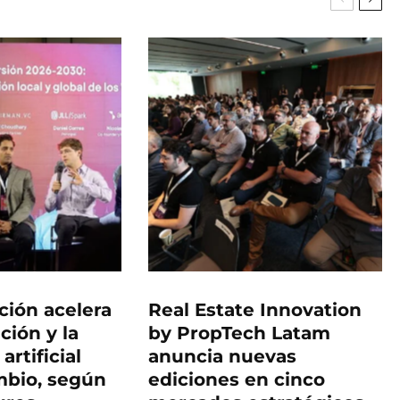
ción acelera
Real Estate Innovation
ación y la
by PropTech Latam
artificial
anuncia nuevas
ambio, según
ediciones en cinco