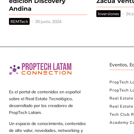
edición Discovery
Zacua Vent
Andina
Inversiones
·
26 j
REMTech
·
30 junio, 2026
Eventos, E
PropTech L
PropTech L
Es el portal de contenidos en español
Real Estat
sobre el Real Estate Tecnológico,
desarrollado por los creadores de
Real Estate
PropTech Latam.
Tech Club R
Academy Co
Un espacio de conocimiento, contenidos
de alto valor, novedades, networking y