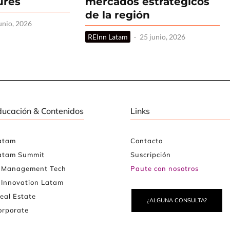
ures
mercados estratégicos
de la región
unio, 2026
REInn Latam
·
25 junio, 2026
ducación & Contenidos
Links
atam
Contacto
atam Summit
Suscripción
e Management Tech
Paute con nosotros
 Innovation Latam
eal Estate
¿ALGUNA CONSULTA?
rporate