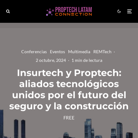
Conferencias
Eventos
Multimedia
REMTech
·
2 octubre, 2024
·
1 min de lectura
Insurtech y Proptech:
aliados tecnológicos
unidos por el futuro del
seguro y la construcción
FREE