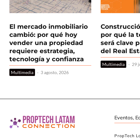
El mercado inmobiliario
Construcció
cambió: por qué hoy
por qué la 
vender una propiedad
será clave p
requiere estrategia,
del Real Es
tecnología y confianza
Multimedia
·
29 j
Multimedia
·
3 agosto, 2026
Eventos, E
PropTech L