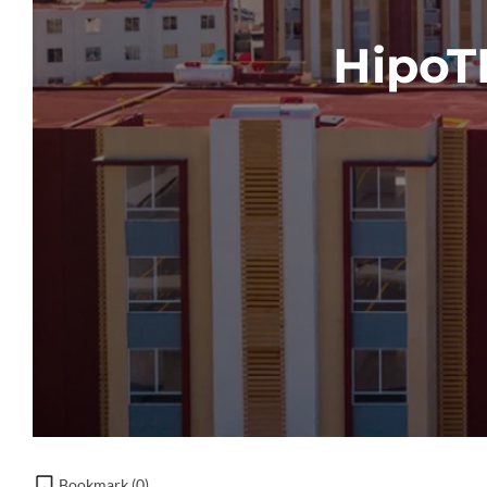
HipoT
Bookmark (
0
)