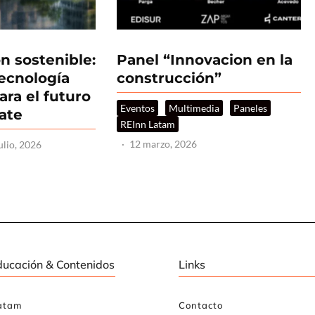
n sostenible:
Panel “Innovacion en la
tecnología
construcción”
ara el futuro
Eventos
Multimedia
Paneles
tate
REInn Latam
·
12 marzo, 2026
ulio, 2026
ducación & Contenidos
Links
atam
Contacto