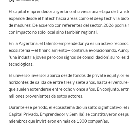
El capital emprendedor argentino atraviesa una etapa de transf
expande desde el fintech hacia áreas como el deep tech y la bio
de madurez. De acuerdo con referentes del sector, 2026 podría 
con impacto no solo local sino también regional.
En la Argentina, el talento emprendedor ya es un activo reconoc
ecosistema —el financiamiento— continúa evolucionando. Aunque
“una industria joven pero con signos de consolidación”, su rol e
tecnológicas.
El universo inversor abarca desde fondos de private equity, ori
horizontes de salida de entre tres y siete años, hasta el venture
que suelen extenderse entre ocho y once años. En conjunto, en
millones provenientes de estos actores.
Durante ese período, el ecosistema dio un salto significativo: e
Capital Privado, Emprendedor y Semilla) se constituyeron despué
miembros que invirtieron en más de 1300 compañías.