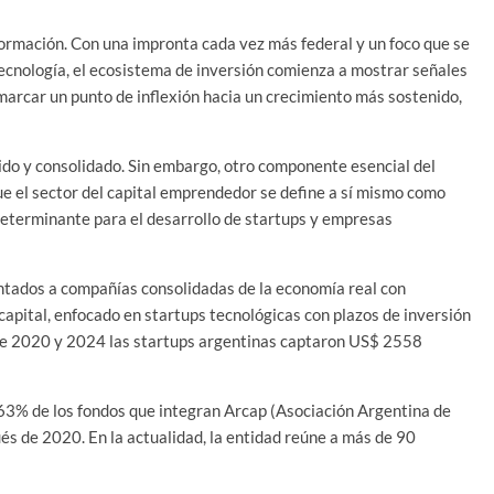
ormación. Con una impronta cada vez más federal y un foco que se
tecnología, el ecosistema de inversión comienza a mostrar señales
marcar un punto de inflexión hacia un crecimiento más sostenido,
ido y consolidado. Sin embargo, otro componente esencial del
 el sector del capital emprendedor se define a sí mismo como
s determinante para el desarrollo de startups y empresas
entados a compañías consolidadas de la economía real con
 capital, enfocado en startups tecnológicas con plazos de inversión
tre 2020 y 2024 las startups argentinas captaron US$ 2558
l 63% de los fondos que integran Arcap (Asociación Argentina de
s de 2020. En la actualidad, la entidad reúne a más de 90