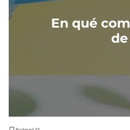
En qué com
de
Bookmark (
0
)