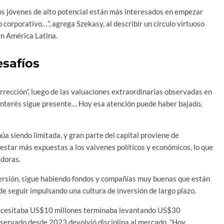
los jóvenes de alto potencial están más interesados en empezar
corporativo…”, agrega Szekasy, al describir un círculo virtuoso
en América Latina.
esafíos
rección”, luego de las valuaciones extraordinarias observadas en
interés sigue presente… Hoy esa atención puede haber bajado,
núa siendo limitada, y gran parte del capital proviene de
 estar más expuestas a los vaivenes políticos y económicos, lo que
adoras.
nversión, sigue habiendo fondos y compañías muy buenas que están
de seguir impulsando una cultura de inversión de largo plazo.
 necesitaba US$10 millones terminaba levantando US$30
observado desde 2023 devolvió disciplina al mercado. “Hoy