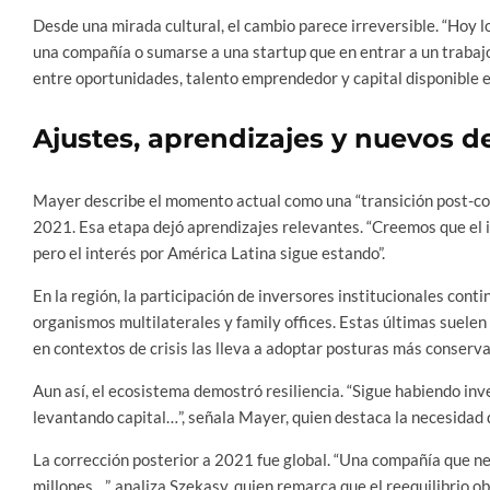
Desde una mirada cultural, el cambio parece irreversible. “Hoy 
una compañía o sumarse a una startup que en entrar a un trabajo 
entre oportunidades, talento emprendedor y capital disponible 
Ajustes, aprendizajes y nuevos d
Mayer describe el momento actual como una “transición post-cor
2021. Esa etapa dejó aprendizajes relevantes. “Creemos que el 
pero el interés por América Latina sigue estando”.
En la región, la participación de inversores institucionales conti
organismos multilaterales y family offices. Estas últimas suelen
en contextos de crisis las lleva a adoptar posturas más conserv
Aun así, el ecosistema demostró resiliencia. “Sigue habiendo i
levantando capital…”, señala Mayer, quien destaca la necesidad 
La corrección posterior a 2021 fue global. “Una compañía que
millones…”, analiza Szekasy, quien remarca que el reequilibrio 