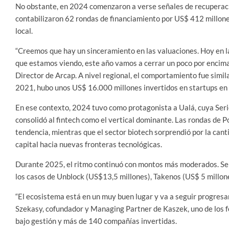
No obstante, en 2024 comenzaron a verse señales de recuperació
contabilizaron 62 rondas de financiamiento por US$ 412 millones
local.
“Creemos que hay un sinceramiento en las valuaciones. Hoy en la
que estamos viendo, este año vamos a cerrar un poco por encima
Director de Arcap. A nivel regional, el comportamiento fue simila
2021, hubo unos US$ 16.000 millones invertidos en startups en
En ese contexto, 2024 tuvo como protagonista a Ualá, cuya Seri
consolidó al fintech como el vertical dominante. Las rondas de 
tendencia, mientras que el sector biotech sorprendió por la cant
capital hacia nuevas fronteras tecnológicas.
Durante 2025, el ritmo continuó con montos más moderados. Se 
los casos de Unblock (US$13,5 millones), Takenos (US$ 5 millone
“El ecosistema está en un muy buen lugar y va a seguir progresa
Szekasy, cofundador y Managing Partner de Kaszek, uno de los 
bajo gestión y más de 140 compañías invertidas.