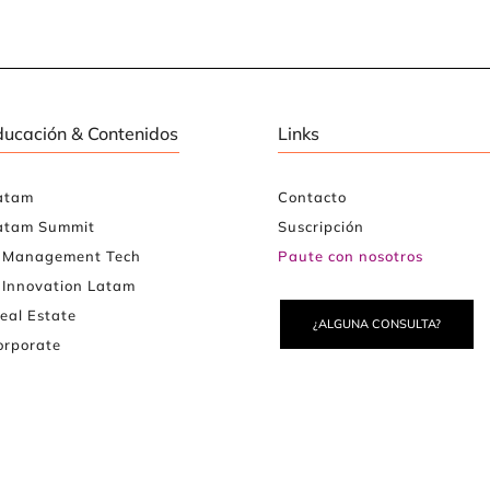
ducación & Contenidos
Links
atam
Contacto
atam Summit
Suscripción
e Management Tech
Paute con nosotros
 Innovation Latam
eal Estate
¿ALGUNA CONSULTA?
rporate