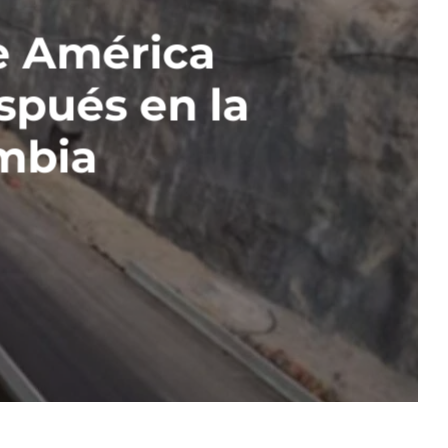
de América
spués en la
ombia