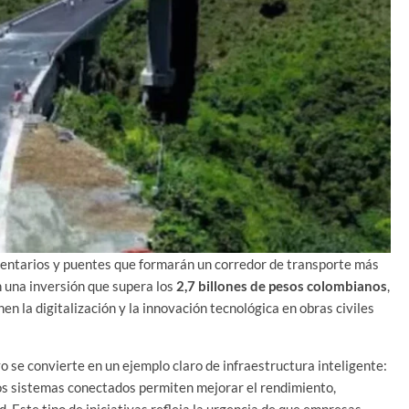
entarios y puentes que formarán un corredor de transporte más
on una inversión que supera los
2,7 billones de pesos colombianos
,
en la digitalización y la innovación tecnológica en obras civiles
yo se convierte en un ejemplo claro de infraestructura inteligente:
los sistemas conectados permiten mejorar el rendimiento,
. Este tipo de iniciativas refleja la urgencia de que empresas,