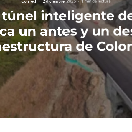
ConTech
·
2 diciembre, 2025
·
1 min de lectura
 túnel inteligente 
ca un antes y un de
aestructura de Col