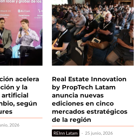
ción acelera
Real Estate Innovation
ación y la
by PropTech Latam
artificial
anuncia nuevas
ambio, según
ediciones en cinco
ures
mercados estratégicos
de la región
unio, 2026
REInn Latam
·
25 junio, 2026