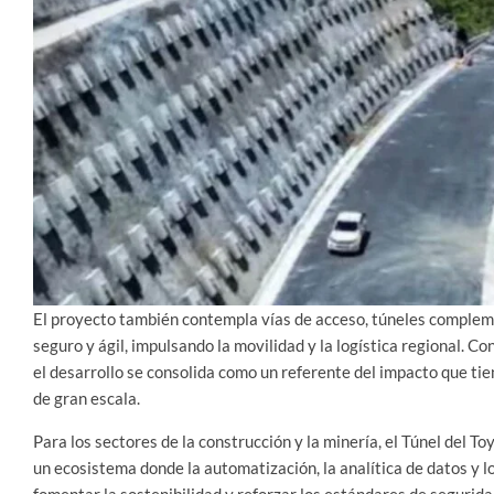
El proyecto también contempla vías de acceso, túneles complem
seguro y ágil, impulsando la movilidad y la logística regional. C
el desarrollo se consolida como un referente del impacto que tien
de gran escala.
Para los sectores de la construcción y la minería, el Túnel del To
un ecosistema donde la automatización, la analítica de datos y 
fomentar la sostenibilidad y reforzar los estándares de seguridad