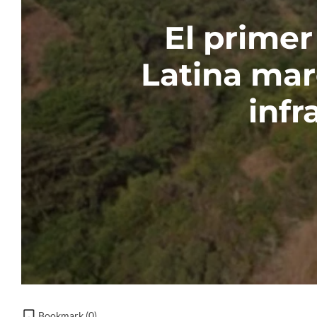
El primer
Latina mar
infr
Bookmark (
0
)