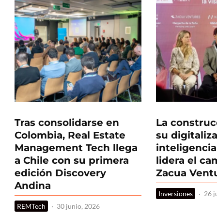
Tras consolidarse en
La construc
Colombia, Real Estate
su digitaliz
Management Tech llega
inteligencia 
a Chile con su primera
lidera el c
edición Discovery
Zacua Vent
Andina
Inversiones
·
26 j
REMTech
·
30 junio, 2026