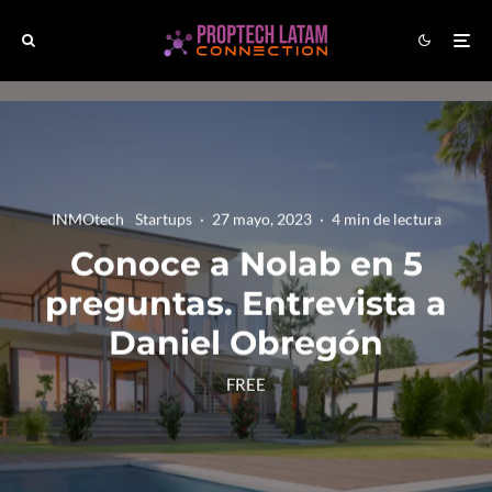
INMOtech
Startups
·
27 mayo, 2023
·
4 min de lectura
Conoce a Nolab en 5
preguntas. Entrevista a
Daniel Obregón
FREE