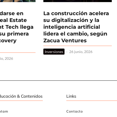
idarse en
La construcción acelera
eal Estate
su digitalización y la
 Tech llega
inteligencia artificial
 su primera
lidera el cambio, según
covery
Zacua Ventures
Inversiones
·
26 junio, 2026
io, 2026
ducación & Contenidos
Links
atam
Contacto