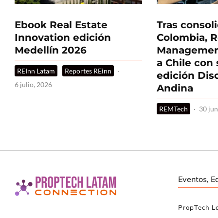
Ebook Real Estate
Tras consol
Innovation edición
Colombia, R
Medellín 2026
Management
a Chile con
REInn Latam
Reportes REinn
·
edición Dis
6 julio, 2026
Andina
REMTech
·
30 jun
Eventos, E
PropTech L