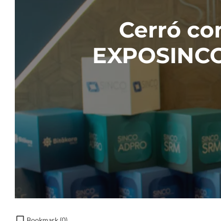
Cerró co
EXPOSINCO 
Bookmark (
0
)