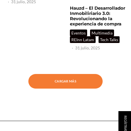
·
31 julio, 2025
Hauzd – El Desarrollador
Inmobiliriario 3.0:
Revolucionando la
experiencia de compra
Eventos
Multimedia
REInn Latam
Tech Talks
·
31 julio, 2025
CARGAR MÁS
REGÍSTRATE AQUÍ