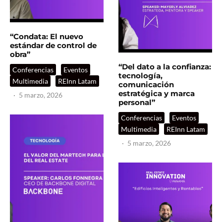
“Condata: El nuevo
estándar de control de
obra”
“Del dato a la confianza:
Conferencias
Eventos
tecnología,
Multimedia
REInn Latam
comunicación
estratégica y marca
·
5 marzo, 2026
personal”
Conferencias
Eventos
Multimedia
REInn Latam
·
5 marzo, 2026