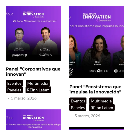
Panel “Corporativos que
innovan”
Eventos
Multimedia
Panel “Ecosistema que
Paneles
REInn Latam
impulsa la innovación”
·
5 marzo, 2026
Eventos
Multimedia
Paneles
REInn Latam
·
5 marzo, 2026