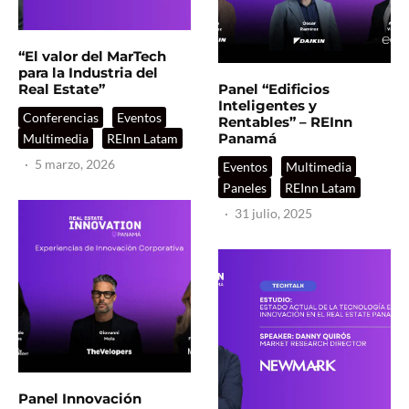
“El valor del MarTech
para la Industria del
Real Estate”
Panel “Edificios
Inteligentes y
Conferencias
Eventos
Rentables” – REInn
Panamá
Multimedia
REInn Latam
·
5 marzo, 2026
Eventos
Multimedia
Paneles
REInn Latam
·
31 julio, 2025
Panel Innovación