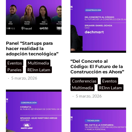
Panel “Startups para
hacer realidad la
adopción tecnológica”
“Del Concreto al
Eventos
Multimedia
Código: El Futuro de la
Paneles
REInn Latam
Construcción es Ahora”
·
5 marzo, 2026
Conferencias
Eventos
Multimedia
REInn Latam
·
5 marzo, 2026