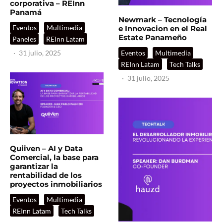
corporativa – REInn
Panamá
Newmark – Tecnología
Eventos
Multimedia
e Innovacion en el Real
Estate Panameño
Paneles
REInn Latam
·
31 julio, 2025
Eventos
Multimedia
REInn Latam
Tech Talks
·
31 julio, 2025
Quiiven – AI y Data
Comercial, la base para
garantizar la
rentabilidad de los
proyectos inmobiliarios
Eventos
Multimedia
REInn Latam
Tech Talks