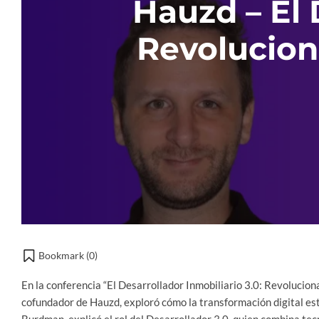
Hauzd – El 
Revolucion
Bookmark (
0
)
En la conferencia “El Desarrollador Inmobiliario 3.0: Revoluci
cofundador de Hauzd, exploró cómo la transformación digital está 
Burdman, explicó el rol del Desarrollador 3.0, quien combina tecn