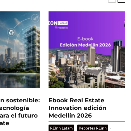
n sostenible:
Ebook Real Estate
tecnología
Innovation edición
ara el futuro
Medellín 2026
tate
REInn Latam
Reportes REinn
·