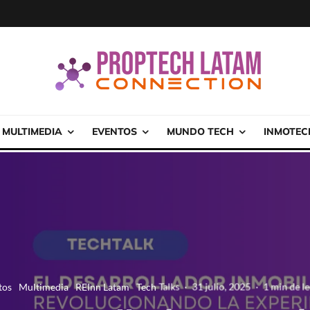
MULTIMEDIA
EVENTOS
MUNDO TECH
INMOTEC
tos
Multimedia
REInn Latam
Tech Talks
·
31 julio, 2025
·
1 min de l