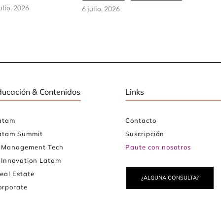
ulio, 2026
6 julio, 2026
ducación & Contenidos
Links
atam
Contacto
atam Summit
Suscripción
e Management Tech
Paute con nosotros
 Innovation Latam
eal Estate
¿ALGUNA CONSULTA?
rporate