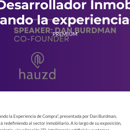
Desarrollador Inmobil
ando la experienci
PREMIUM
onando la Experiencia de Compra”, presentada por Dan Burdman,
redefiniendo al sector inmobiliario. A lo largo de su exposición,
ología, visualización 3D, inteligencia artificial y customer