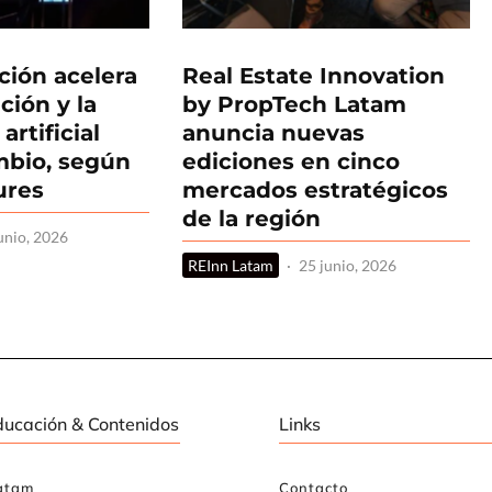
ción acelera
Real Estate Innovation
ación y la
by PropTech Latam
artificial
anuncia nuevas
ambio, según
ediciones en cinco
ures
mercados estratégicos
de la región
unio, 2026
REInn Latam
·
25 junio, 2026
ducación & Contenidos
Links
atam
Contacto