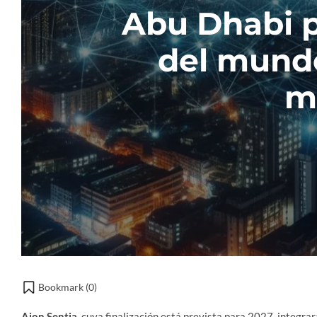
Abu Dhabi p
del mundo
mi
Bookmark (
0
)
Aion Sentia
, cuya finalización está prevista para 2027, integrar