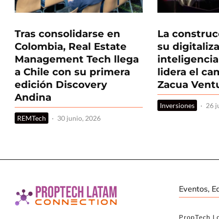
Tras consolidarse en
La construc
Colombia, Real Estate
su digitaliz
Management Tech llega
inteligencia 
a Chile con su primera
lidera el c
edición Discovery
Zacua Vent
Andina
Inversiones
·
26 j
REMTech
·
30 junio, 2026
Eventos, E
PropTech L