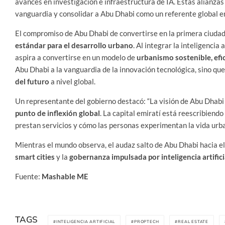
avances en investigación e infraestructura de IA. Estas alianzas 
vanguardia y consolidar a Abu Dhabi como un referente global e
El compromiso de Abu Dhabi de convertirse en la primera ciuda
estándar para el desarrollo urbano
. Al integrar la inteligencia
aspira a convertirse en un modelo de
urbanismo sostenible, efic
Abu Dhabi a la vanguardia de la innovación tecnológica, sino q
del futuro
a nivel global.
Un representante del gobierno destacó: “La visión de Abu Dhabi d
punto de inflexión global
. La capital emiratí está reescribiend
prestan servicios y cómo las personas experimentan la vida urb
Mientras el mundo observa, el audaz salto de Abu Dhabi hacia e
smart cities
y la
gobernanza impulsada por inteligencia artifici
Fuente:
Mashable ME
TAGS
INTELIGENCIA ARTIFICIAL
PROPTECH
REAL ESTATE