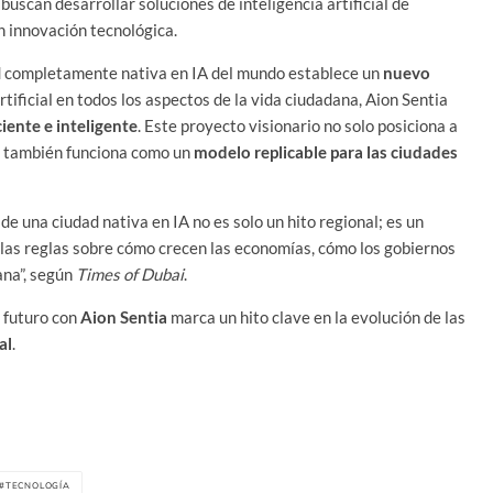
buscan desarrollar soluciones de inteligencia artificial de
n innovación tecnológica.
d completamente nativa en IA del mundo establece un
nuevo
 artificial en todos los aspectos de la vida ciudadana, Aion Sentia
iente e inteligente
. Este proyecto visionario no solo posiciona a
ue también funciona como un
modelo replicable para las ciudades
e una ciudad nativa en IA no es solo un hito regional; es un
o las reglas sobre cómo crecen las economías, cómo los gobiernos
ana”, según
Times of Dubai
.
l futuro con
Aion Sentia
marca un hito clave en la evolución de las
al
.
TECNOLOGÍA